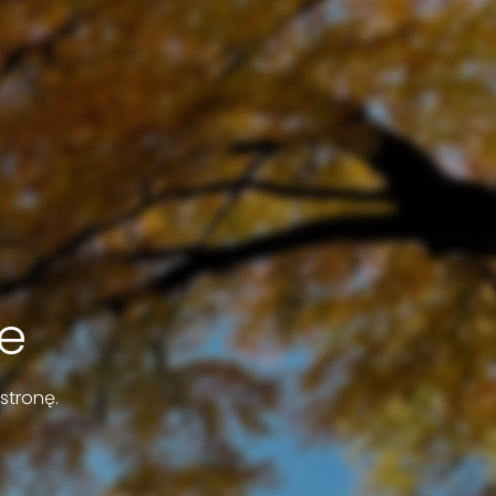
e
stronę.